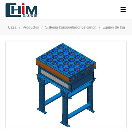
Casa
/
Productos
/
Sistema transportador de cartón
/
Equipo de transfer