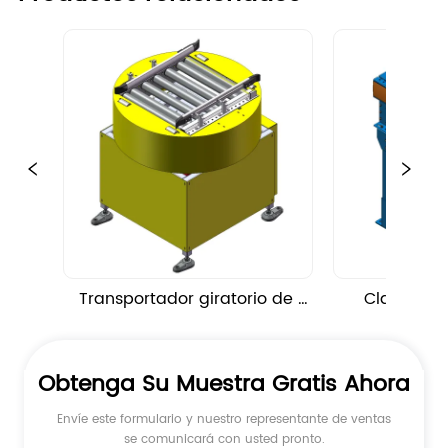
Transportador giratorio de 
Clasificad
mesa giratoria
gir
Obtenga Su Muestra Gratis Ahora
Envíe este formulario y nuestro representante de ventas
se comunicará con usted pronto.