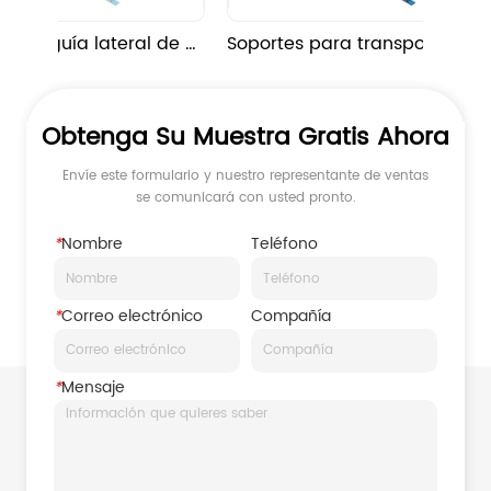
 la guía lateral de 
Soportes para transportadores 
CHIM
CHIM
Obtenga Su Muestra Gratis Ahora
Envíe este formulario y nuestro representante de ventas
se comunicará con usted pronto.
*
Nombre
Teléfono
*
Correo electrónico
Compañía
*
Mensaje