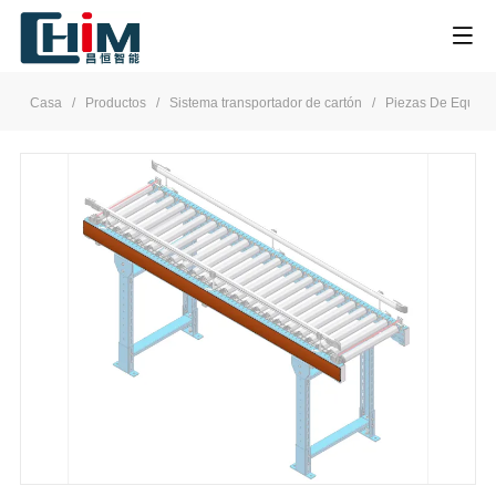
Casa
/
Productos
/
Sistema transportador de cartón
/
Piezas De Equipo