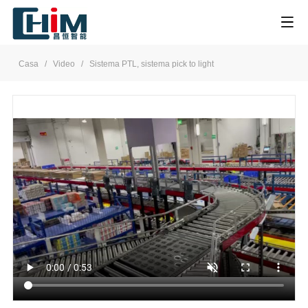
Casa
/
Video
/
Sistema PTL, sistema pick to light