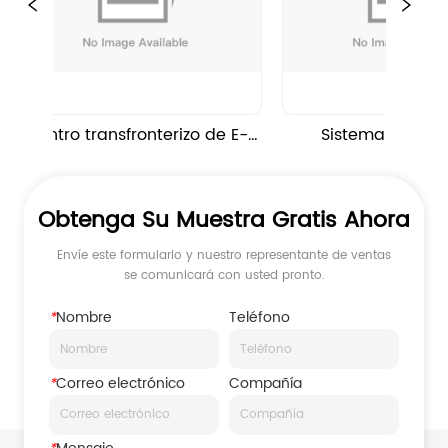
Centro transfronterizo de E-
Sistema de almacé
cormmerce en Yantian 
inteligente para clie
Shenzhen
estadounidense
Obtenga Su Muestra Gratis Ahora
Envíe este formulario y nuestro representante de ventas
se comunicará con usted pronto.
*
Nombre
Teléfono
*
Correo electrónico
Compañía