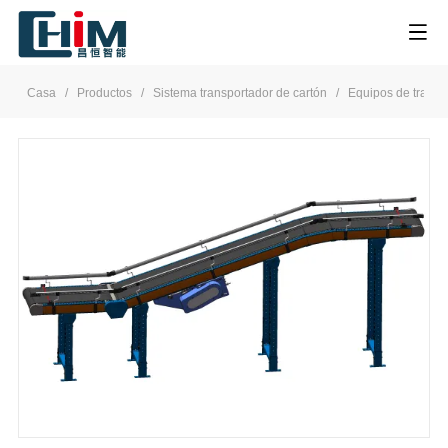
Casa
/
Productos
/
Sistema transportador de cartón
/
Equipos de transp