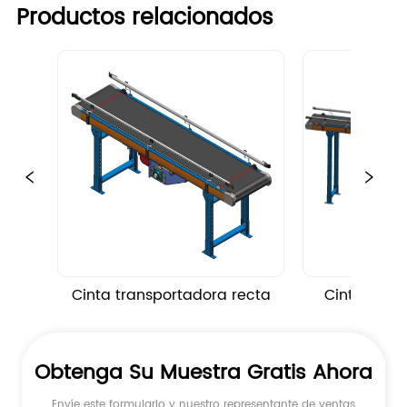
Productos relacionados
Cinta transportadora recta
Cinta trans
de
Obtenga Su Muestra Gratis Ahora
Envíe este formulario y nuestro representante de ventas