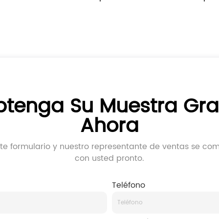
inclinada de doble capa
(persiana
seguridad c
tenga Su Muestra Gra
Ahora
ste formulario y nuestro representante de ventas se co
con usted pronto.
Teléfono