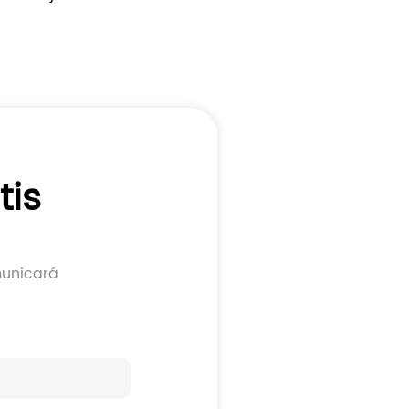
 enrollable de 
ontra incendios / 
pasillo)
tis
municará