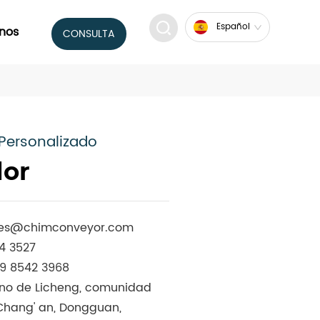
Español
nos
CONSULTA
Personalizado
dor
les@chimconveyor.com
44 3527
69 8542 3968
mino de Licheng, comunidad
 Chang' an, Dongguan,