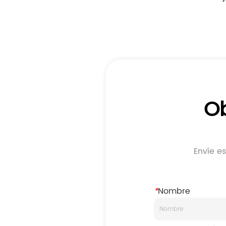
transportadora
Ob
Envíe e
*
Nombre