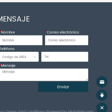
MENSAJE
*
Nombre
*
Correo electrónico
Teléfono
*
Mensaje
Enviar
icy
Terms And Conditions
Powered by iglobalwin.com