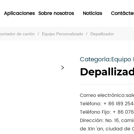
Aplicaciones
Sobre nosotros
Noticias
Contácte
portador de cartón
/
Equipo Personalizado
/
Depallizador
Categoría:Equipo 
Depalliza
Correo electrónico:
sa
Teléfono: + 86 189 25
Teléfono Fijo: + 86 07
Dirección: No. 16, ca
de Xin 'an, ciudad de