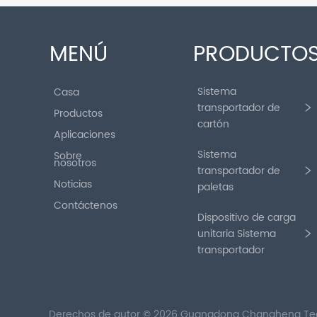
MENÚ
PRODUCTO
Sistema
Casa
transportador de
Productos
cartón
Aplicaciones
Sistema
Sobre
nosotros
transportador de
Noticias
paletas
Contáctenos
Dispositivo de carga
unitaria Sistema
transportador
Derechos de autor © 2026 Guangdong Changheng Tecn