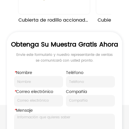
Cubierta de rodillo accionada 
Cubierta de t
por ULD
ángulo
Obtenga Su Muestra Gratis Ahora
Envíe este formulario y nuestro representante de ventas
se comunicará con usted pronto.
*
Nombre
Teléfono
*
Correo electrónico
Compañía
*
Mensaje