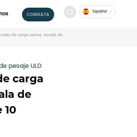
Español
nos
CONSULTA
culas de carga aérea, escala de
de pesaje ULD
de carga
ala de
 10