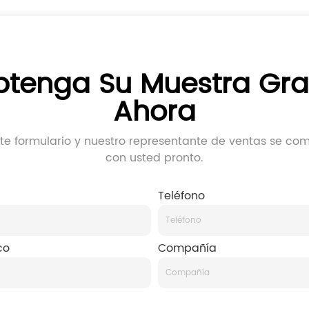
tenga Su Muestra Gra
Ahora
ste formulario y nuestro representante de ventas se co
con usted pronto.
Teléfono
co
Compañía