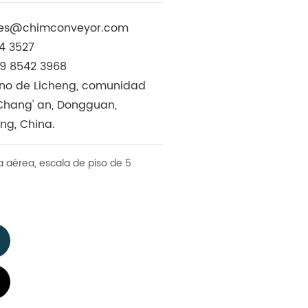
les@chimconveyor.com
44 3527
69 8542 3968
mino de Licheng, comunidad
 Chang' an, Dongguan,
ng, China.
 aérea, escala de piso de 5