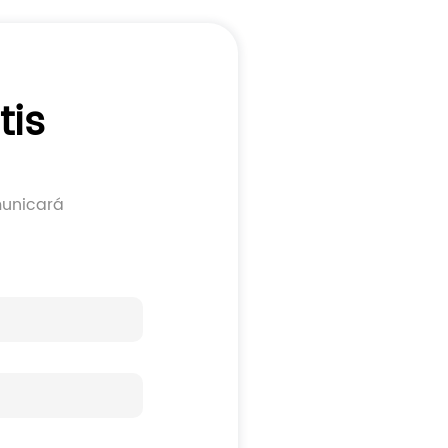
tis
municará