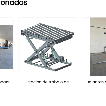
cionados
odante 
Estación de trabajo de 
Balanzas 
co
desglose de acumulación ( 
escala de 
Bajable )
t