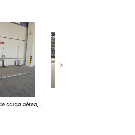
de carga aérea, 
Balanzas de carga aérea, 
plataforma de 2 
escala de piso de 5 toneladas
oneladas