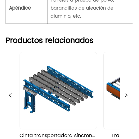
Paneles a prueba de polvo,
Apéndice
barandillas de aleación de
aluminio, etc.
Productos relacionados
Cinta transportadora síncrona 
Transferenc